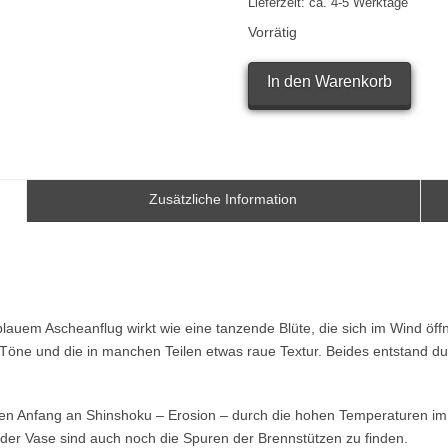
Lieferzeit:
ca. 4-5 Werktage
Vorrätig
RUPERT
In den Warenkorb
GROTTENTHALER
Viereckige
Röhrenvase
Menge
Zusätzliche Information
lauem Ascheanflug wirkt wie eine tanzende Blüte, die sich im Wind öffn
isen Töne und die in manchen Teilen etwas raue Textur. Beides entstand 
en Anfang an Shinshoku – Erosion – durch die hohen Temperaturen im Of
der Vase sind auch noch die Spuren der Brennstützen zu finden.