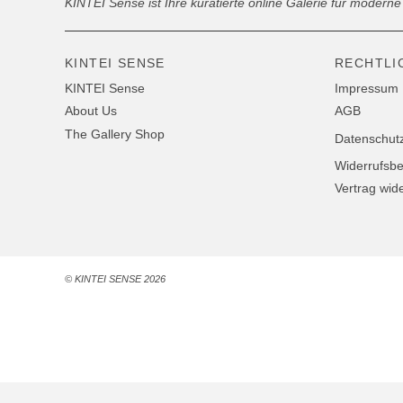
KINTEI Sense ist Ihre kuratierte online Galerie für moder
KINTEI SENSE
RECHTLI
KINTEI Sense
Impressum
About Us
AGB
The Gallery Shop
Datenschut
Widerrufsb
Vertrag wid
© KINTEI SENSE 2026