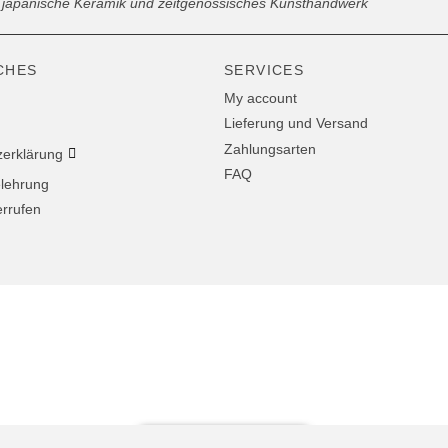
ne japanische Keramik und zeitgenössisches Kunsthandwerk
CHES
SERVICES
My account
Lieferung und Versand
Zahlungsarten
zerklärung
FAQ
elehrung
errufen
Vertrag widerrufen