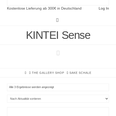
Kostenlose Lieferung ab 300€ in Deutschland
Log In
Instagram
KINTEI Sense
Navigation
HOME
THE GALLERY SHOP
SAKE SCHALE
Nach
Alle 3 Ergebnisse werden angezeigt
Aktualität
sortiert